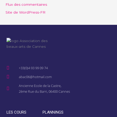
Flux des commentaires
Site de WordPress-FR
+33(0)4 93 99 09 74
abac06@hotmail.com
Ancienne Ecole de la Castre,
2ème Rue du Barri, 06400 Cannes
LES COURS
PLANNINGS