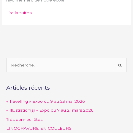
rayonnement de notre école.
Lire la suite »
R
e
c
Articles récents
h
e
« Travelling » Expo du 9 au 23 mai 2026
r
« Illustration(s) » Expo du 7 au 21 mars 2026
c
Très bonnes fêtes
h
LINOGRAVURE EN COULEURS
e