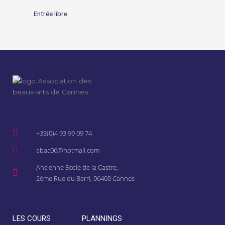
Entrée libre
+33(0)4 93 99 09 74
abac06@hotmail.com
Ancienne Ecole de la Castre,
2ème Rue du Barri, 06400 Cannes
LES COURS
PLANNINGS