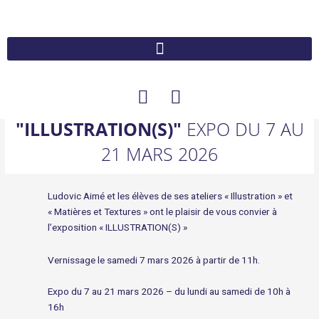
Aller
au
contenu
F
I
a
n
c
s
"ILLUSTRATION(S)"
EXPO DU 7 AU
e
t
21 MARS 2026
b
a
o
g
Ludovic Aimé et les élèves de ses ateliers « Illustration » et
o
r
« Matières et Textures » ont le plaisir de vous convier à
k
a
l’exposition « ILLUSTRATION(S) »
m
Vernissage le samedi 7 mars 2026 à partir de 11h.
Expo du 7 au 21 mars 2026 – du lundi au samedi de 10h à
16h