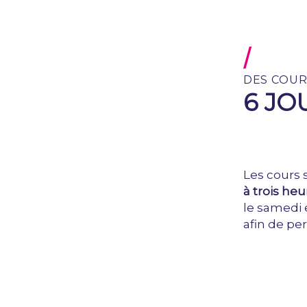
/
DES COU
6 JO
Les cours 
à trois heu
le samedi e
afin de per