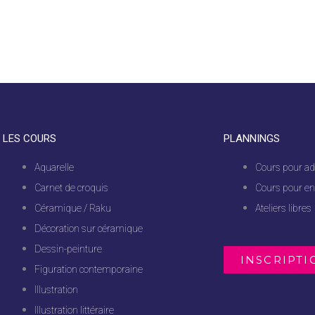
LES COURS
PLANNINGS
Aquarelle
Cours pour ad
Carnet de croquis
Cours pour en
Céramique / Raku
Ateliers libres
Décoration sur céramique
Dessin-peinture
INSCRIPTI
Figuration contemporaine
Illustration
Illustration littéraire