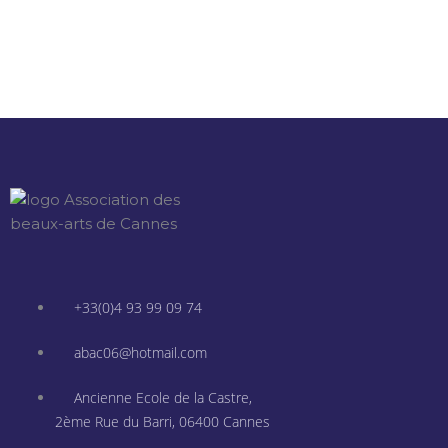
+33(0)4 93 99 09 74
abac06@hotmail.com
Ancienne Ecole de la Castre,
2ème Rue du Barri, 06400 Cannes