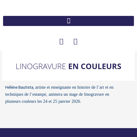
Aller
au
contenu
F
I
a
n
c
s
e
t
LINOGRAVURE
EN COULEURS
b
a
o
g
o
r
Hélène Bautista,
artiste et enseignante en histoire de l’art et en
k
a
techniques de l’estampe, animera un stage de linogravure en
m
plusieurs couleurs les 24 et 25 janvier 2026.