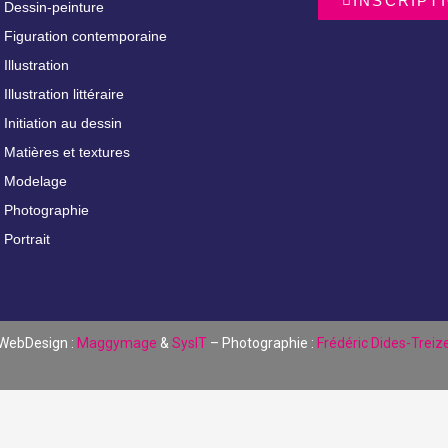
INSCRIPT
Dessin-peinture
Figuration contemporaine
Illustration
Illustration littéraire
Initiation au dessin
Matières et textures
Modelage
Photographie
Portrait
 WebDesign :
Maggymage
&
SysIT
– Photographie :
Frédéric Dides-Treiz