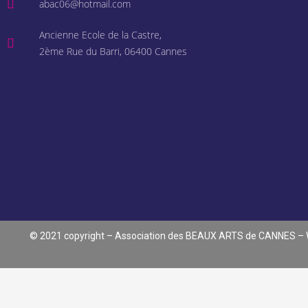
abac06@hotmail.com
Ancienne Ecole de la Castre,
2ème Rue du Barri, 06400 Cannes
© 2021 copyright – Association des BEAUX ARTS de CANNES –