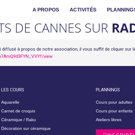
A PROPOS
ACTIVITÉS
PLANNING
RTS DE CANNES SUR
RA
ffusé à propos de notre association, il vous suffit de cliquer sur le
zhJh7AmQ9d3FYN_VVYf/view
LES COURS
PLANNINGS
Aquarelle
Cours pour adultes
Carnet de croquis
Cours pour enfants
Céramique / Raku
Ateliers libres
Décoration sur céramique