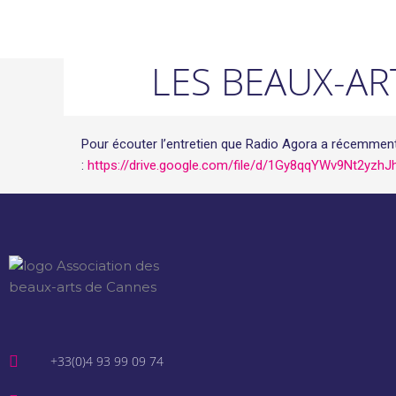
Aller
au
contenu
LES BEAUX-A
Pour écouter l’entretien que Radio Agora a récemment di
:
https://drive.google.com/file/d/1Gy8qqYWv9Nt2y
+33(0)4 93 99 09 74