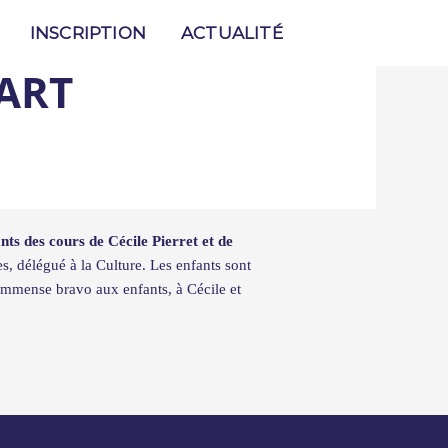
F
I
INSCRIPTION
ACTUALITÉ
a
n
c
s
ART
e
t
b
a
o
g
o
r
k
a
m
ts des cours de Cécile Pierret et de
 délégué à la Culture. Les enfants sont
 immense bravo aux enfants, à Cécile et