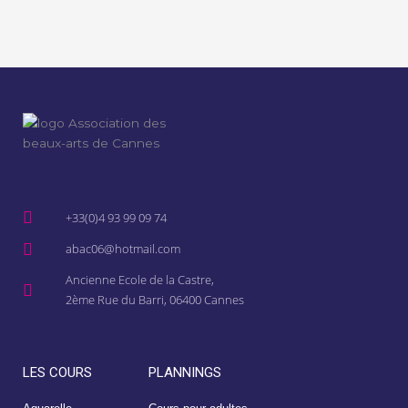
+33(0)4 93 99 09 74
abac06@hotmail.com
Ancienne Ecole de la Castre,
2ème Rue du Barri, 06400 Cannes
LES COURS
PLANNINGS