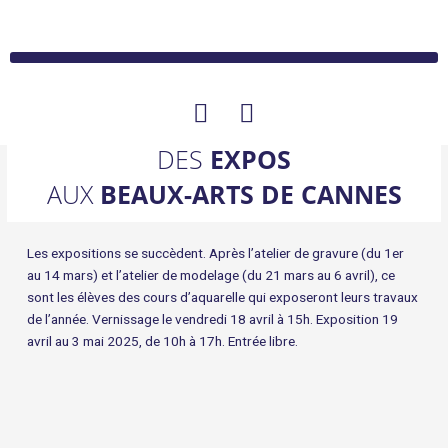
Aller
au
contenu
F
I
a
n
c
s
DES
EXPOS
e
t
AUX
BEAUX-ARTS DE CANNES
b
a
o
g
Les expositions se succèdent. Après l’atelier de gravure (du 1er
o
r
au 14 mars) et l’atelier de modelage (du 21 mars au 6 avril), ce
k
a
sont les élèves des cours d’aquarelle qui exposeront leurs travaux
m
de l’année. Vernissage le vendredi 18 avril à 15h. Exposition 19
avril au 3 mai 2025, de 10h à 17h. Entrée libre.