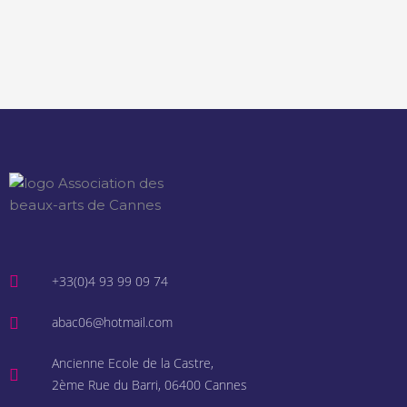
+33(0)4 93 99 09 74
abac06@hotmail.com
Ancienne Ecole de la Castre,
2ème Rue du Barri, 06400 Cannes