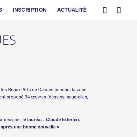
F
I
S
INSCRIPTION
ACTUALITÉ
a
n
c
s
e
t
UES
b
a
o
g
o
r
k
a
m
les Beaux-Arts de Cannes pendant la crise
i ont proposé 34 œuvres (dessins, aquarelles,
ur désigner
le lauréat : Claude Etterlen
,
 après une bonne nouvelle »
.